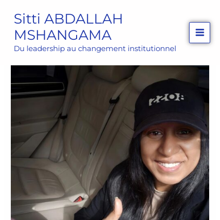
Aller
Sitti ABDALLAH
au
MSHANGAMA
contenu
Du leadership au changement institutionnel