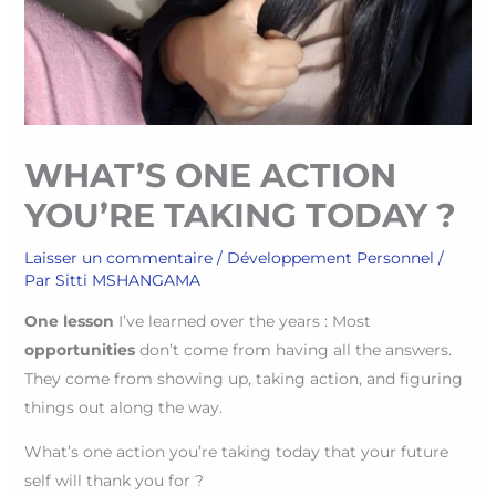
WHAT’S ONE ACTION
YOU’RE TAKING TODAY ?
Laisser un commentaire
/
Développement Personnel
/
Par
Sitti MSHANGAMA
One lesson
I’ve learned over the years : Most
opportunities
don’t come from having all the answers.
They come from showing up, taking action, and figuring
things out along the way.
What’s one action you’re taking today that your future
self will thank you for ?