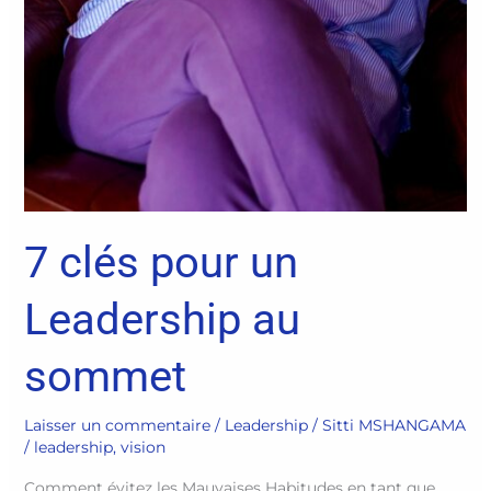
7 clés pour un
Leadership au
sommet
Laisser un commentaire
/
Leadership
/
Sitti MSHANGAMA
/
leadership
,
vision
Comment évitez les Mauvaises Habitudes en tant que