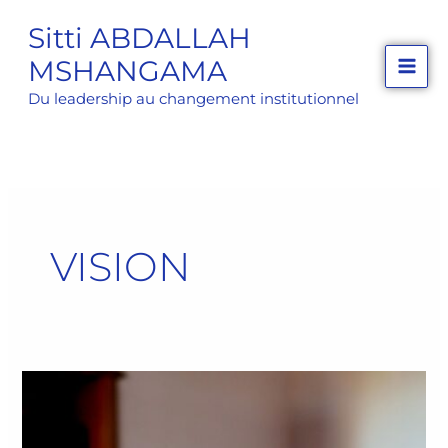
Aller
Sitti ABDALLAH
au
MSHANGAMA
contenu
Du leadership au changement institutionnel
VISION
7
clés
pour