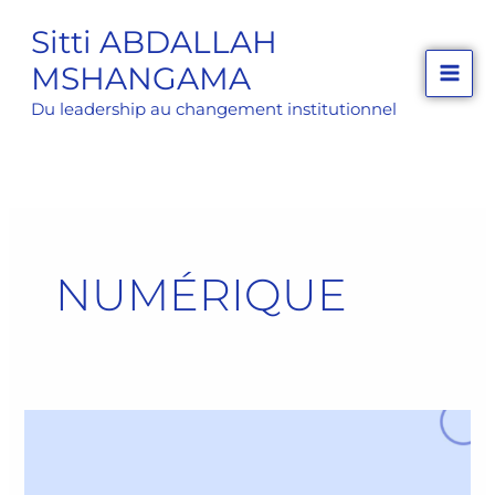
Aller
Sitti ABDALLAH
au
MSHANGAMA
contenu
Du leadership au changement institutionnel
NUMÉRIQUE
Comment
devenir
un