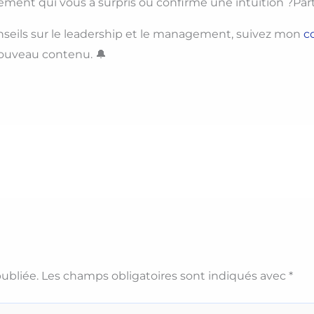
t qui vous a surpris ou confirmé une intuition ?Parta
seils sur le leadership et le management, suivez mon
c
nouveau contenu. 🔔
ubliée.
Les champs obligatoires sont indiqués avec
*