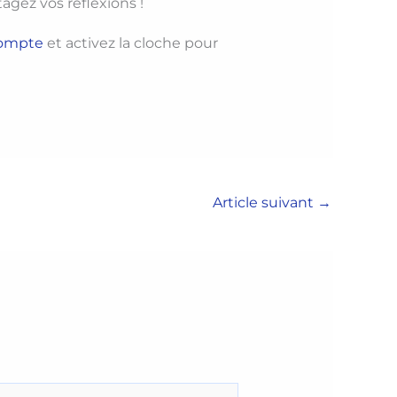
gez vos réflexions !
ompte
et activez la cloche pour
Article suivant
→