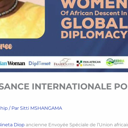
SANCE INTERNATIONALE P
ship
/ Par
Sitti MSHANGAMA
ineta Diop
ancienne Envoyée Spéciale de l’Union africa