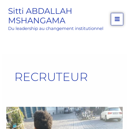
Aller
Sitti ABDALLAH
au
MSHANGAMA
contenu
Du leadership au changement institutionnel
RECRUTEUR
Comment
maximiser
vos