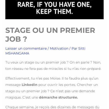
STAGE OU UN PREMIER
JOB ?
Laisser un commentaire
/
Motivation
/ Par
Sitti
MSHANGAMA
Tu veux un stage ou un premier job ? On en parle ? Non,
ton réseau ne fera pas de miracles si tu n’as rien préparé.
Effectivement, tu n’es pas Moïse. Il te faudra plus qu’un
message
LinkedIn
pour ouvrir les portes. Chercher un
stage ou un premier job ? Ce n’est pas une demande
magique. C’est une
démarche structurée.
Chaque semaine, je reçois des dizaines de messages du