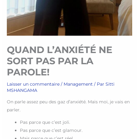
QUAND L’ANXIÉTÉ NE
SORT PAS PAR LA
PAROLE!
Laisser un commentaire
/
Management
/ Par
Sitti
MSHANGAMA
On parle assez peu des gaz d’anxiété. Mais moi, je vais en
parler.
Pas parce que c’est joli.
Pas parce que c’est glamour.
Mais parce que c’est réel.