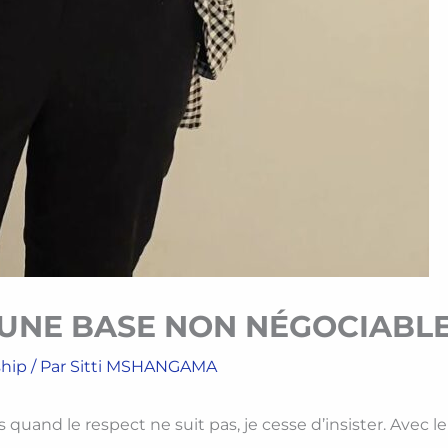
 UNE BASE NON NÉGOCIABL
ship
/ Par
Sitti MSHANGAMA
is quand le respect ne suit pas, je cesse d’insister. Avec le