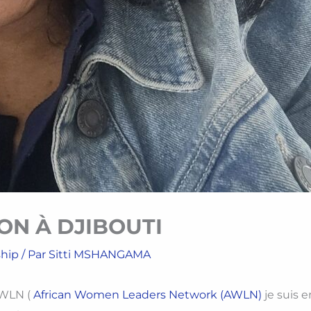
ION À DJIBOUTI
ship
/ Par
Sitti MSHANGAMA
AWLN (
African Women Leaders Network (AWLN)
je suis e