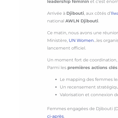
leadership féminin
et c’est énor
Arrivée à
Djibouti
, aux côtés d’
Il
national
AWLN Djibouti
.
Ce matin, nous avons une réunion
Ministère,
UN Women
…les organ
lancement officiel.
Un moment fort de coordination,
Parmi les
premières actions clés
Le mapping des femmes lea
Un recensement stratégique
Valorisation et connexion d
Femmes engagées de Djibouti (D
ci-après
.