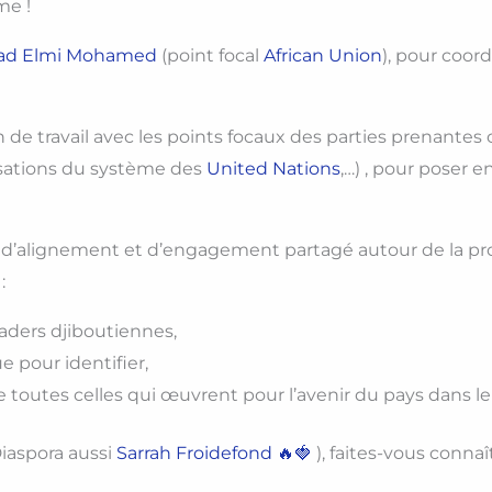
me !
wad Elmi Mohamed
(point focal
African Union
), pour coor
 de travail avec les points focaux des parties prenant
isations du système des
United Nations
,…) , pour poser 
 d’alignement et d’engagement partagé autour de la pr
:
ders djiboutiennes,
 pour identifier,
e toutes celles qui œuvrent pour l’avenir du pays dans l
iaspora aussi
Sarrah Froidefond 🔥🍓
), faites-vous connaî