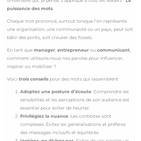
universelle qui, je pense, s’applique à tous les leaders :
La
puissance des mots
.
Chaque mot prononcé, surtout lorsque l’on représente
une organisation, une communauté ou un pays, peut soit
bâtir des ponts, soit creuser des fossés.
En tant que
manager
,
entrepreneur
ou
communicant
,
comment utilisons-nous nos paroles pour influencer,
inspirer ou mobiliser ?
Voici
trois conseils
pour des mots qui rassemblent :
Adoptez une posture d’écoute
. Comprendre les
sensibilités et les perceptions de son audience est
essentiel pour éviter de heurter.
Privilégiez la nuance
. Les contextes sont
complexes. Évitez les généralisations et préférez
des messages inclusifs et équilibrés.
Inspirez, ne divisez pas
. Faites de vos paroles un