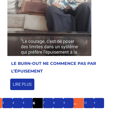
LE BURN-OUT NE COMMENCE PAS PAR
L’ÉPUISEMENT
LIRE PLUS
6
…
3
4
5
7
8
9
72