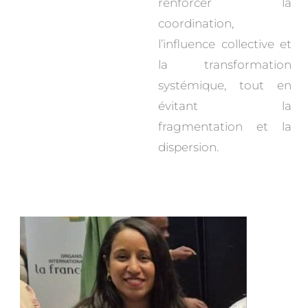
renforcer la
coordination,
l’influence collective et
la transformation
systémique, tout en
évitant la
fragmentation et la
dispersion.