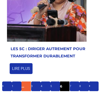
LES 5C : DIRIGER AUTREMENT POUR
TRANSFORMER DURABLEMENT
LIRE PLUS
…
6
1
3
4
5
7
8