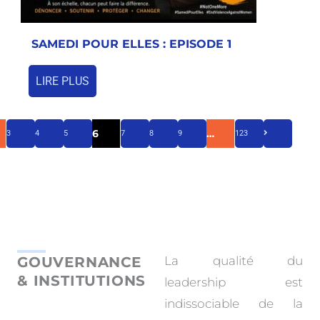
SAMEDI POUR ELLES : EPISODE 1
LIRE PLUS
6
…
3
4
5
7
8
9
123
GOUVERNANCE
La qualité du
& INSTITUTIONS
leadership est
indissociable de la