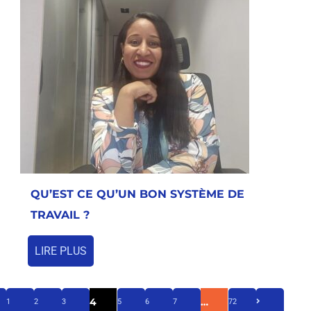
QU’EST CE QU’UN BON SYSTÈME DE
TRAVAIL ?
LIRE PLUS
4
…
1
2
3
5
6
7
72