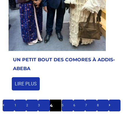
UN PETIT BOUT DES COMORES À ADDIS-
ABEBA
LIRE PLUS
4
1
2
3
5
6
7
8