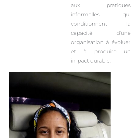
aux pratiques
informelles qui
conditionnent la
capacité d’une
organisation à évoluer
et à produire un
impact durable.