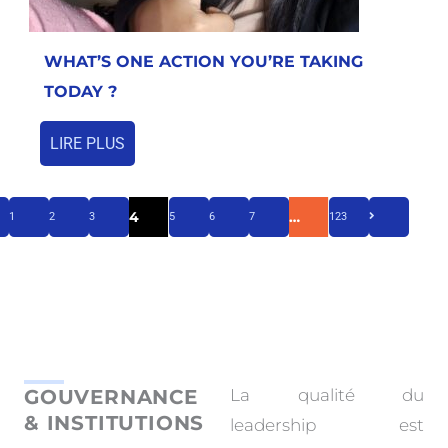
WHAT’S ONE ACTION YOU’RE TAKING
TODAY ?
LIRE PLUS
4
…
1
2
3
5
6
7
123
GOUVERNANCE
La qualité du
& INSTITUTIONS
leadership est