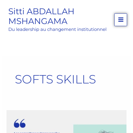
Aller
Sitti ABDALLAH
au
MSHANGAMA
contenu
Du leadership au changement institutionnel
SOFTS SKILLS
L’importance
des
compétences