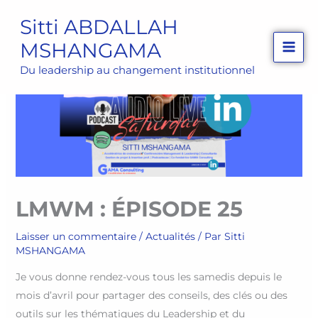
Aller
Sitti ABDALLAH
au
MSHANGAMA
contenu
Du leadership au changement institutionnel
LMWM : ÉPISODE 25
Laisser un commentaire
/
Actualités
/ Par
Sitti
MSHANGAMA
Je vous donne rendez-vous tous les samedis depuis le
mois d’avril pour partager des conseils, des clés ou des
outils sur les thématiques du Leadership et du