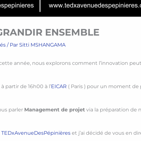
GRANDIR ENSEMBLE
tés
/ Par
Sitti MSHANGAMA
cette année, nous explorons comment l’innovation peut n
à partir de 16h00 à l’
EICAR
( Paris ) pour un moment de 
ous parler
Management de projet
via la préparation de
e
TEDxAvenueDesPépinières
et j’ai décidé de vous en d