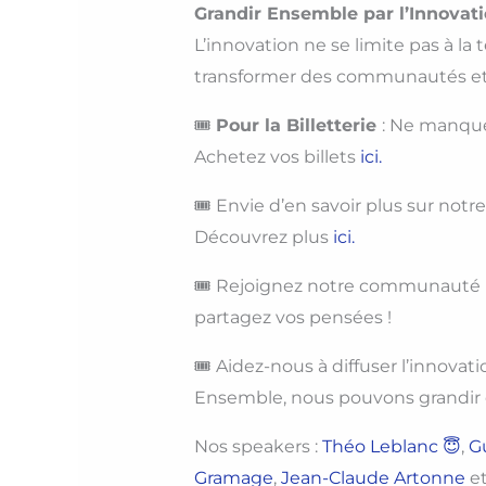
Grandir Ensemble par l’Innovati
L’innovation ne se limite pas à 
transformer des communautés et r
🎟
Pour la Billetterie
: Ne manquez
Achetez vos billets
ici
.
🎟 Envie d’en savoir plus sur notr
Découvrez plus
ici
.
🎟 Rejoignez notre communauté pa
partagez vos pensées !
🎟 Aidez-nous à diffuser l’innovat
Ensemble, nous pouvons grandir e
Nos speakers :
Théo Leblanc 😇
,
G
Gramage
,
Jean-Claude Artonne
e