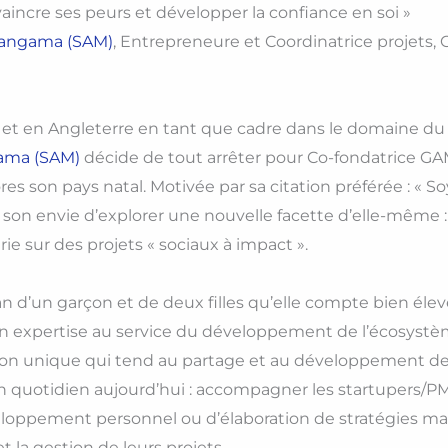
aincre ses peurs et développer la confiance en soi »
hangama (SAM)
, Entrepreneure et Coordinatrice projets
ce et en Angleterre en tant que cadre dans le domaine 
gama (SAM)
décide de tout arrêter pour Co-fondatrice GA
es son pays natal. Motivée par sa citation préférée : «
t son envie d’explorer une nouvelle facette d’elle-même
rie sur des projets « sociaux à impact ».
 d’un garçon et de deux filles qu’elle compte bien éle
on expertise au service du développement de l’écosystème
sion unique qui tend au partage et au développement de
on quotidien aujourd’hui : accompagner les startupers/PME
ppement personnel ou d’élaboration de stratégies managé
t la gestion de leurs projets.