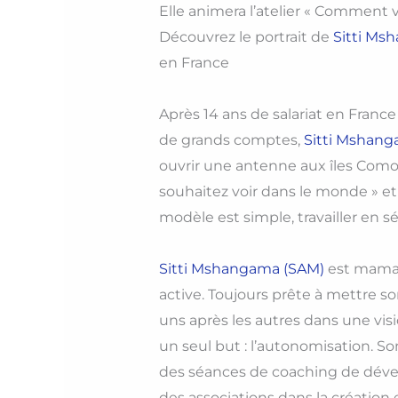
Elle animera l’atelier « Comment v
Découvrez le portrait de
Sitti Ms
en France
Après 14 ans de salariat en Fran
de grands comptes,
Sitti Mshan
ouvrir une antenne aux îles Comor
souhaitez voir dans le monde » e
modèle est simple, travailler en sé
Sitti Mshangama (SAM)
est maman
active. Toujours prête à mettre s
uns après les autres dans une vi
un seul but : l’autonomisation. S
des séances de coaching de dévelo
des associations dans la création e