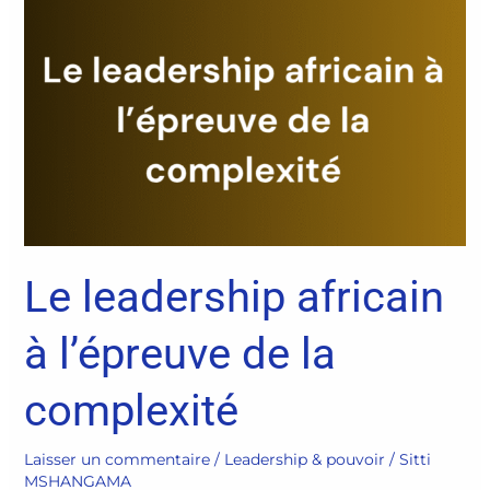
Le
leadership
africain
à
l’épreuve
de
la
complexité
Le leadership africain
à l’épreuve de la
complexité
Laisser un commentaire
/
Leadership & pouvoir
/
Sitti
MSHANGAMA