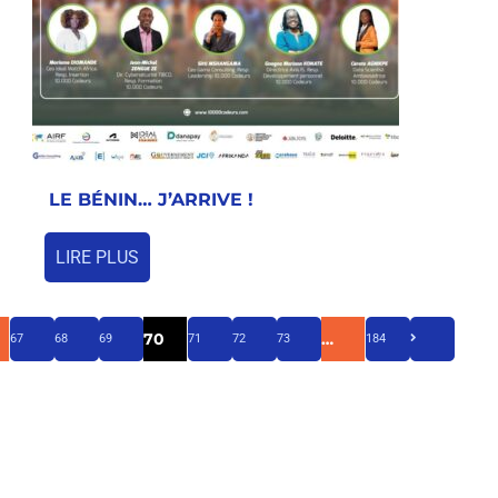
LE BÉNIN… J’ARRIVE !
LIRE PLUS
70
…
67
68
69
71
72
73
184