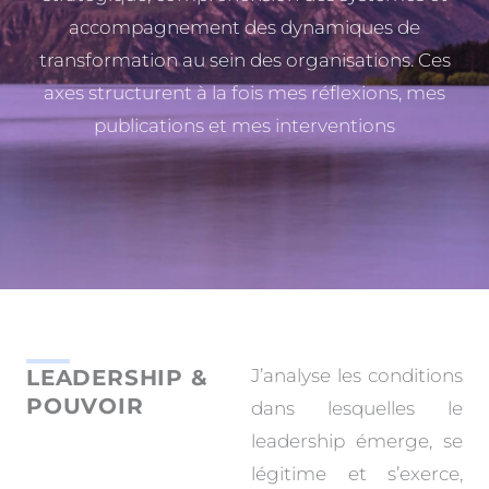
accompagnement des dynamiques de
transformation au sein des organisations. Ces
axes structurent à la fois mes réflexions, mes
publications et mes interventions
LEADERSHIP &
J’analyse les conditions
POUVOIR
dans lesquelles le
leadership émerge, se
légitime et s’exerce,