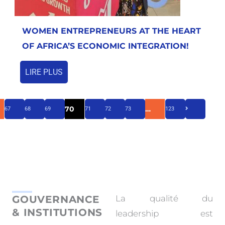
WOMEN ENTREPRENEURS AT THE HEART
OF AFRICA’S ECONOMIC INTEGRATION!
LIRE PLUS
70
…
67
68
69
71
72
73
123
GOUVERNANCE
La qualité du
& INSTITUTIONS
leadership est