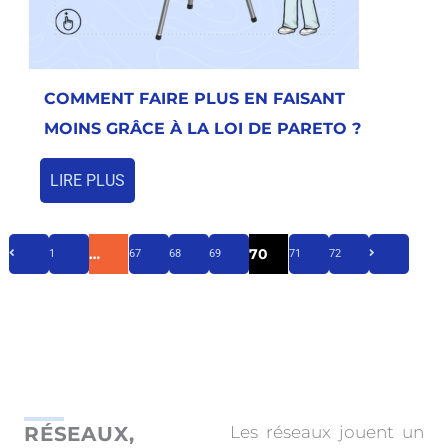
COMMENT FAIRE PLUS EN FAISANT
MOINS GRÂCE À LA LOI DE PARETO ?
LIRE PLUS
…
70
1
67
68
69
71
72
RÉSEAUX,
Les réseaux jouent un