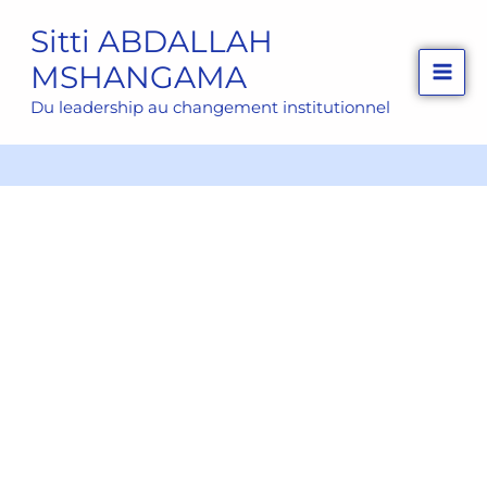
Aller
Sitti ABDALLAH
au
© 2026 Sitti ABDALLAH MSHANGAMA
MSHANGAMA
contenu
Site propulsé par
HDS
Du leadership au changement institutionnel
Linkedin